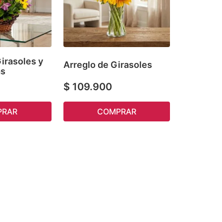
irasoles y
Arreglo de Girasoles
as
$
109
.
900
COMPRAR
PRAR