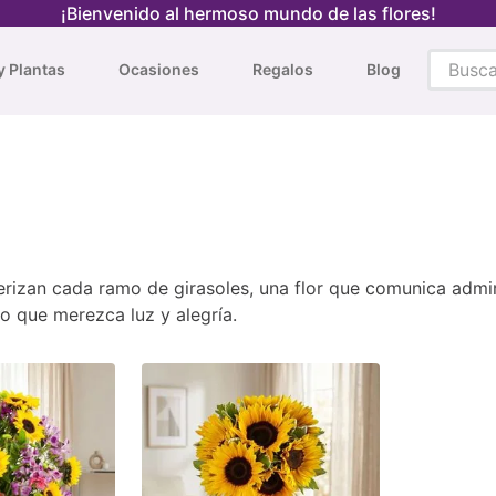
¡Bienvenido al hermoso mundo de las flores!
Busca t
y Plantas
Ocasiones
Regalos
Blog
TÉRMINOS MÁS BUSCADOS
1
.
tulipanes rojos
2
.
tulipanes
3
.
orquidea
4
.
orquídeas
terizan cada ramo de girasoles, una flor que comunica adm
5
.
tulipanes amarillos
 que merezca luz y alegría.