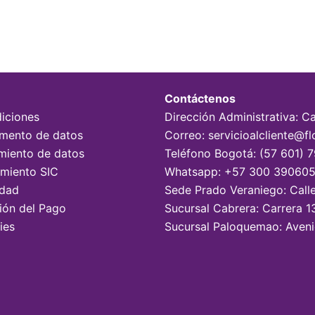
Contáctenos
iciones
Dirección Administrativa: C
tamento de datos
Correo: servicioalcliente@fl
miento de datos
Teléfono Bogotá: (57 601) 
imiento SIC
Whatsapp: +57 300 39060
idad
Sede Prado Veraniego: Call
sión del Pago
Sucursal Cabrera: Carrera 1
ies
Sucursal Paloquemao: Aveni