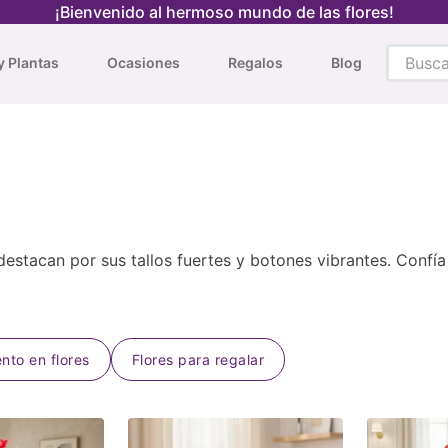
¡Bienvenido al hermoso mundo de las flores!
Busca t
y Plantas
Ocasiones
Regalos
Blog
TÉRMINOS MÁS BUSCADOS
1
.
tulipanes rojos
2
.
tulipanes
3
.
orquidea
4
.
orquídeas
destacan por sus tallos fuertes y botones vibrantes. Confí
5
.
tulipanes amarillos
nto en flores
Flores para regalar