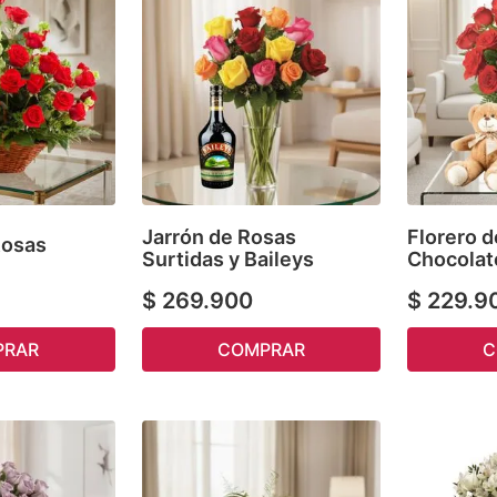
Jarrón de Rosas
Florero d
Rosas
Surtidas y Baileys
Chocolat
$
269
.
900
$
229
.
9
PRAR
COMPRAR
C