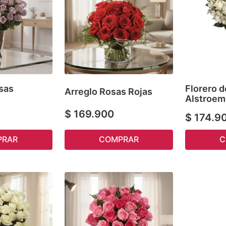
sas
Florero d
Arreglo Rosas Rojas
Alstroem
$
169
.
900
$
174
.
9
COMPRAR
PRAR
C