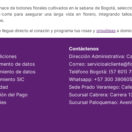
ace de botones florales cultivados en la sabana de Bogotá, selecc
t-corte para asegurar una larga vida en florero, integrando tallo
as.
 llegue directo al corazón y programa tus rosas y
orquídeas
a domici
Contáctenos
iciones
Dirección Administrativa: C
tamento de datos
Correo: servicioalcliente@fl
miento de datos
Teléfono Bogotá: (57 601) 
imiento SIC
Whatsapp: +57 300 39060
idad
Sede Prado Veraniego: Call
sión del Pago
Sucursal Cabrera: Carrera 1
ies
Sucursal Paloquemao: Aveni