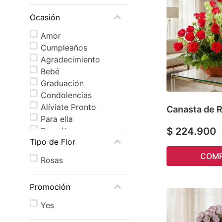
Ocasión
Amor
Cumpleaños
Agradecimiento
Bebé
Graduación
Condolencias
Alíviate Pronto
Canasta de 
Para ella
$
224
.
900
Para él
Tipo de Flor
COM
Rosas
Promoción
Yes