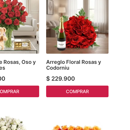
e Rosas, Oso y
Arreglo Floral Rosas y
es
Codorniu
00
$
229
.
900
OMPRAR
COMPRAR