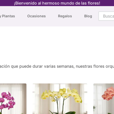
¡Bienvenido al hermoso mundo de las flores!
Busca t
y Plantas
Ocasiones
Regalos
Blog
TÉRMINOS MÁS BUSCADOS
1
.
tulipanes rojos
2
.
tulipanes
3
.
orquidea
4
.
orquídeas
ración que puede durar varias semanas, nuestras flores orqu
5
.
tulipanes amarillos