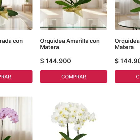
rada con
Orquidea Amarilla con
Orquidea
Matera
Matera
$
144
.
900
$
144
.
9
PRAR
COMPRAR
C