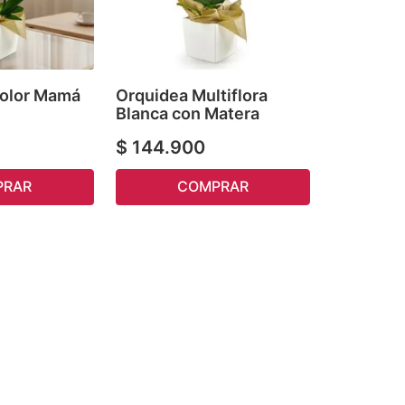
color Mamá
Orquidea Multiflora
Blanca con Matera
$
144
.
900
PRAR
COMPRAR