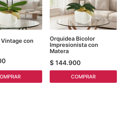
Orquidea Bicolor
 Vintage con
Impresionista con
Matera
00
$
144
.
900
OMPRAR
COMPRAR