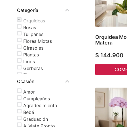
Categoría
Orquídeas
Rosas
Tulipanes
Orquidea Mo
Flores Mixtas
Matera
Girasoles
$
144
.
900
Plantas
Lirios
Gerberas
COM
Flores
Ocasión
Alstroemerias
Amor
Cumpleaños
Agradecimiento
Bebé
Graduación
Alíviate Pronto