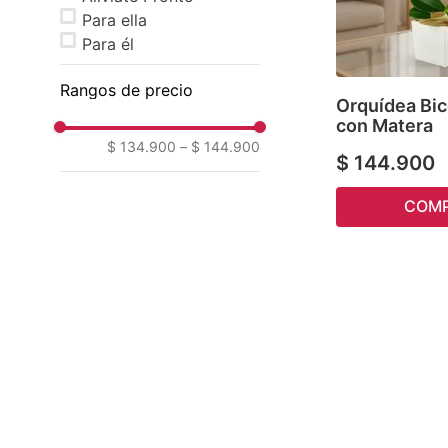
Para ella
Para él
Rangos de precio
Orquídea Bi
con Matera
$ 134.900
–
$ 144.900
$
144
.
900
COM