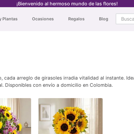
¡Bienvenido al hermoso mundo de las flores!
Busca t
y Plantas
Ocasiones
Regalos
Blog
TÉRMINOS MÁS BUSCADOS
1
.
tulipanes rojos
2
.
tulipanes
3
.
tulipanes amarillos
4
.
orquídeas
cada arreglo de girasoles irradia vitalidad al instante. Id
5
.
orquidea
al. Disponibles con envío a domicilio en Colombia.