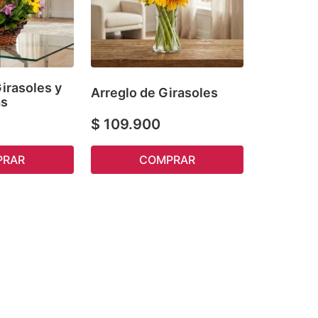
irasoles y
Arreglo de Girasoles
as
$
109
.
900
COMPRAR
PRAR